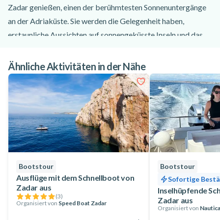
Zadar genießen, einen der berühmtesten Sonnenuntergänge
an der Adriaküste. Sie werden die Gelegenheit haben,
erstaunliche Aussichten auf sonnengeküsste Inseln und das
Altstadtpanorama zu sehen.
Um 21:00 Uhr kehren wir zum Yachthafen zurück.
Ähnliche Aktivitäten in der Nähe
TOUR HÖHEPUNKTE
- Atemberaubendes Erlebnis des Sonnenuntergangs
- Romantische Atmosphäre
- Wunderschöne Umgebung
- Perfekt für Paare
Bootstour
Bootstour
WAS ZU ERWARTEN
IST
Ausflüge mit dem Schnellboot von
Sofortige Best
- Unvergessliches romantisches Erlebnis
Zadar aus
Inselhüpfende Sc
(
3
)
- Wein und Sonnenuntergang in entspannter Atmosphäre
Zadar aus
Organisiert von
Speed Boat Zadar
Organisiert von
Nautica