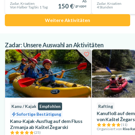
Ab
Zadar, Kroatien
Zadar, Kroatien
150 €
/ gruppe
Von Halber Tag bis 1 Tag
4 Stunden
Weitere Aktivitäten
Zadar: Unsere Auswahl an Aktivitäten
Kanu / Kajak
Empfohlen
Rafting
Kanufloß auf dem
Sofortige Bestätigung
von Kaštel Žegars
Kanu-Kajak-Ausflug auf dem Fluss
(
11
)
Zrmanja ab Kaštel Žegarski
Organisiert von
Riva Ra
(
25
)