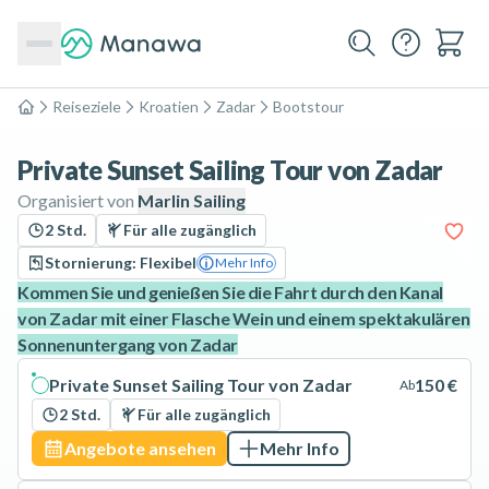
Reiseziele
Kroatien
Zadar
Bootstour
Home
Private Sunset Sailing Tour von Zadar
Organisiert von
Marlin Sailing
2 Std.
Für alle zugänglich
Stornierung: Flexibel
Mehr Info
Kommen Sie und genießen Sie die Fahrt durch den Kanal
von Zadar mit einer Flasche Wein und einem spektakulären
Sonnenuntergang von Zadar
Private Sunset Sailing Tour von Zadar
150 €
Ab
2 Std.
Für alle zugänglich
Angebote ansehen
Mehr Info