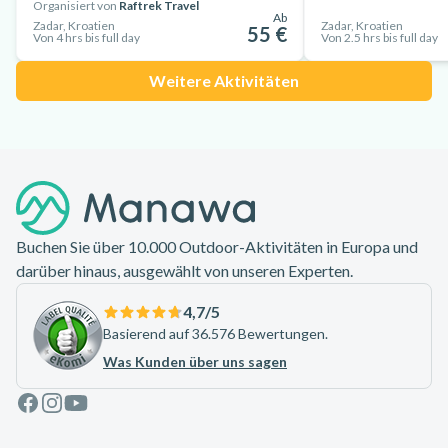
Organisiert von
Raftrek Travel
Ab
Zadar, Kroatien
Zadar, Kroatien
55 €
Von 4 hrs bis full day
Von 2.5 hrs bis full day
Weitere Aktivitäten
Footer
Buchen Sie über 10.000 Outdoor-Aktivitäten in Europa und
darüber hinaus, ausgewählt von unseren Experten.
4,7
/5
Basierend auf 36.576 Bewertungen.
Was Kunden über uns sagen
Facebook
Instagram
Youtube