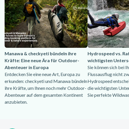
Manawa & checkyeti bündeln ihre
Hydrospeed vs. Raf
Kräfte: Eine neue Ära für Outdoor-
wichtigsten Unters
Abenteuer in Europa
Sie können sich bei 
Entdecken Sie eine neue Art, Europa zu
Flussausflug nicht z
erkunden: checkyeti und Manawa bündeln
Hydrospeed entschei
ihre Kräfte, um Ihnen noch mehr Outdoor-
die wichtigsten Unter
Abenteuer auf dem gesamten Kontinent
Sie perfekte Wildwa
anzubieten.
Footer